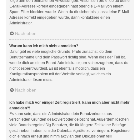
folge den dort enthaltenen Anweisungen. Ansonsten prüfe, ob du deine
E-Mail-Adresse korrekt eingegeben hast oder die E-Mail von einem
Spam-Filter blockiert wurde. Wenn du dir sicher bist, dass deine E-Mail-
Adresse korrekt eingegeben wurde, dann kontaktiere einen
Administrator.
Nach oben
Warum kann ich mich nicht anmelden?
Dafür gibt es viele mögliche Gründe. Prüfe zunächst, ob dein
Benutzername und dein Passwort richtig sind. Wenn dies der Fall ist,
wende dich an einen Board-Administrator, um sicherzugehen, dass du
nicht gesperrt wurdest. Es ist ebenfalls möglich, dass ein
Konfigurationsproblem mit der Website vorliegt, welches ein
Administrator lösen muss.
Nach oben
Ich habe mich vor einiger Zeit registriert, kann mich aber nicht mehr
anmelden?!
Es kann sein, dass ein Administrator dein Benutzerkonto aus
verschieden Gründen deaktiviert oder gelöscht hat. Außerdem löschen
viele Boards regelmäßig Benutzer, die für längere Zeit keine Beiträge
geschrieben haben, um die Datenbankgröße zu verringern. Registriere
dich einfach erneut und nimm aktiv an den Diskussionen teil!