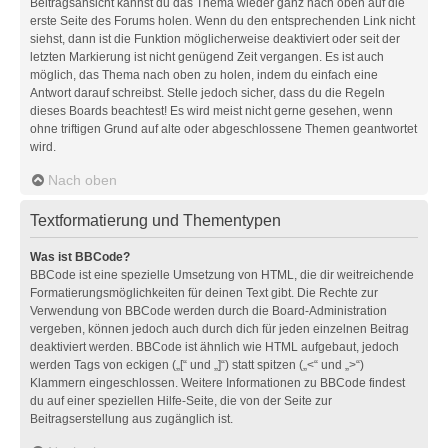
Beitragsansicht kannst du das Thema wieder ganz nach oben auf die
erste Seite des Forums holen. Wenn du den entsprechenden Link nicht
siehst, dann ist die Funktion möglicherweise deaktiviert oder seit der
letzten Markierung ist nicht genügend Zeit vergangen. Es ist auch
möglich, das Thema nach oben zu holen, indem du einfach eine
Antwort darauf schreibst. Stelle jedoch sicher, dass du die Regeln
dieses Boards beachtest! Es wird meist nicht gerne gesehen, wenn
ohne triftigen Grund auf alte oder abgeschlossene Themen geantwortet
wird.
Nach oben
Textformatierung und Thementypen
Was ist BBCode?
BBCode ist eine spezielle Umsetzung von HTML, die dir weitreichende
Formatierungsmöglichkeiten für deinen Text gibt. Die Rechte zur
Verwendung von BBCode werden durch die Board-Administration
vergeben, können jedoch auch durch dich für jeden einzelnen Beitrag
deaktiviert werden. BBCode ist ähnlich wie HTML aufgebaut, jedoch
werden Tags von eckigen („[“ und „]“) statt spitzen („<“ und „>“)
Klammern eingeschlossen. Weitere Informationen zu BBCode findest
du auf einer speziellen Hilfe-Seite, die von der Seite zur
Beitragserstellung aus zugänglich ist.