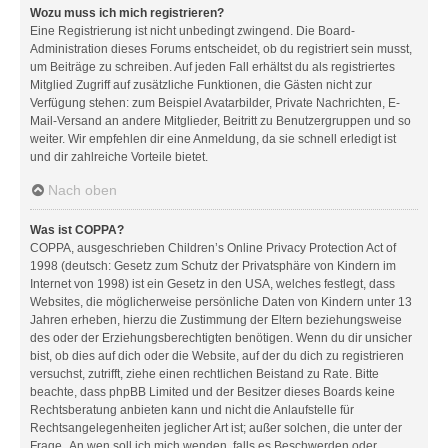
Wozu muss ich mich registrieren?
Eine Registrierung ist nicht unbedingt zwingend. Die Board-
Administration dieses Forums entscheidet, ob du registriert sein musst,
um Beiträge zu schreiben. Auf jeden Fall erhältst du als registriertes
Mitglied Zugriff auf zusätzliche Funktionen, die Gästen nicht zur
Verfügung stehen: zum Beispiel Avatarbilder, Private Nachrichten, E-
Mail-Versand an andere Mitglieder, Beitritt zu Benutzergruppen und so
weiter. Wir empfehlen dir eine Anmeldung, da sie schnell erledigt ist
und dir zahlreiche Vorteile bietet.
Nach oben
Was ist COPPA?
COPPA, ausgeschrieben Children’s Online Privacy Protection Act of
1998 (deutsch: Gesetz zum Schutz der Privatsphäre von Kindern im
Internet von 1998) ist ein Gesetz in den USA, welches festlegt, dass
Websites, die möglicherweise persönliche Daten von Kindern unter 13
Jahren erheben, hierzu die Zustimmung der Eltern beziehungsweise
des oder der Erziehungsberechtigten benötigen. Wenn du dir unsicher
bist, ob dies auf dich oder die Website, auf der du dich zu registrieren
versuchst, zutrifft, ziehe einen rechtlichen Beistand zu Rate. Bitte
beachte, dass phpBB Limited und der Besitzer dieses Boards keine
Rechtsberatung anbieten kann und nicht die Anlaufstelle für
Rechtsangelegenheiten jeglicher Art ist; außer solchen, die unter der
Frage „An wen soll ich mich wenden, falls es Beschwerden oder