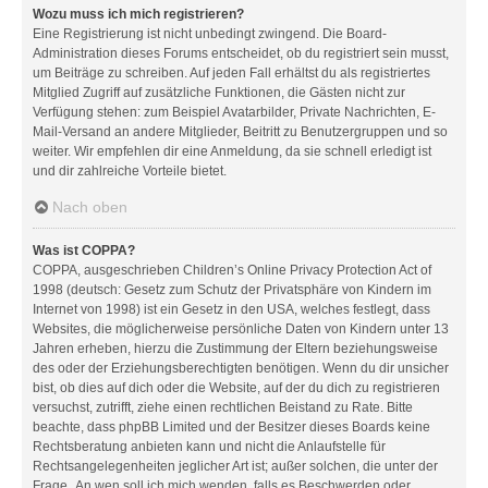
Wozu muss ich mich registrieren?
Eine Registrierung ist nicht unbedingt zwingend. Die Board-
Administration dieses Forums entscheidet, ob du registriert sein musst,
um Beiträge zu schreiben. Auf jeden Fall erhältst du als registriertes
Mitglied Zugriff auf zusätzliche Funktionen, die Gästen nicht zur
Verfügung stehen: zum Beispiel Avatarbilder, Private Nachrichten, E-
Mail-Versand an andere Mitglieder, Beitritt zu Benutzergruppen und so
weiter. Wir empfehlen dir eine Anmeldung, da sie schnell erledigt ist
und dir zahlreiche Vorteile bietet.
Nach oben
Was ist COPPA?
COPPA, ausgeschrieben Children’s Online Privacy Protection Act of
1998 (deutsch: Gesetz zum Schutz der Privatsphäre von Kindern im
Internet von 1998) ist ein Gesetz in den USA, welches festlegt, dass
Websites, die möglicherweise persönliche Daten von Kindern unter 13
Jahren erheben, hierzu die Zustimmung der Eltern beziehungsweise
des oder der Erziehungsberechtigten benötigen. Wenn du dir unsicher
bist, ob dies auf dich oder die Website, auf der du dich zu registrieren
versuchst, zutrifft, ziehe einen rechtlichen Beistand zu Rate. Bitte
beachte, dass phpBB Limited und der Besitzer dieses Boards keine
Rechtsberatung anbieten kann und nicht die Anlaufstelle für
Rechtsangelegenheiten jeglicher Art ist; außer solchen, die unter der
Frage „An wen soll ich mich wenden, falls es Beschwerden oder