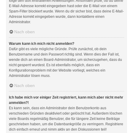
folge den dort enthaltenen Anweisungen. Ansonsten prüfe, ob du deine
E-Mail-Adresse korrekt eingegeben hast oder die E-Mail von einem
Spam-Filter blockiert wurde. Wenn du dir sicher bist, dass deine E-Mail-
Adresse korrekt eingegeben wurde, dann kontaktiere einen
Administrator.
Nach oben
Warum kann ich mich nicht anmelden?
Dafür gibt es viele mögliche Gründe. Prüfe zunächst, ob dein
Benutzername und dein Passwort richtig sind. Wenn dies der Fall ist,
wende dich an einen Board-Administrator, um sicherzugehen, dass du
nicht gesperrt wurdest. Es ist ebenfalls möglich, dass ein
Konfigurationsproblem mit der Website vorliegt, welches ein
Administrator lösen muss.
Nach oben
Ich habe mich vor einiger Zeit registriert, kann mich aber nicht mehr
anmelden?!
Es kann sein, dass ein Administrator dein Benutzerkonto aus
verschieden Gründen deaktiviert oder gelöscht hat. Außerdem löschen
viele Boards regelmäßig Benutzer, die für längere Zeit keine Beiträge
geschrieben haben, um die Datenbankgröße zu verringern. Registriere
dich einfach erneut und nimm aktiv an den Diskussionen teil!