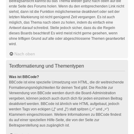
Beitragsansicht kannst du das Thema wieder ganz nach oben auf die
erste Seite des Forums holen. Wenn du den entsprechenden Link nicht
siehst, dann ist die Funktion möglicherweise deaktiviert oder seit der
letzten Markierung ist nicht genügend Zeit vergangen. Es ist auch
möglich, das Thema nach oben zu holen, indem du einfach eine
Antwort darauf schreibst. Stelle jedoch sicher, dass du die Regeln
dieses Boards beachtest! Es wird meist nicht gerne gesehen, wenn
ohne triftigen Grund auf alte oder abgeschlossene Themen geantwortet
wird.
Nach oben
Textformatierung und Thementypen
Was ist BBCode?
BBCode ist eine spezielle Umsetzung von HTML, die dir weitreichende
Formatierungsmöglichkeiten für deinen Text gibt. Die Rechte zur
Verwendung von BBCode werden durch die Board-Administration
vergeben, können jedoch auch durch dich für jeden einzelnen Beitrag
deaktiviert werden. BBCode ist ähnlich wie HTML aufgebaut, jedoch
werden Tags von eckigen („[“ und „]“) statt spitzen („<“ und „>“)
Klammern eingeschlossen. Weitere Informationen zu BBCode findest
du auf einer speziellen Hilfe-Seite, die von der Seite zur
Beitragserstellung aus zugänglich ist.