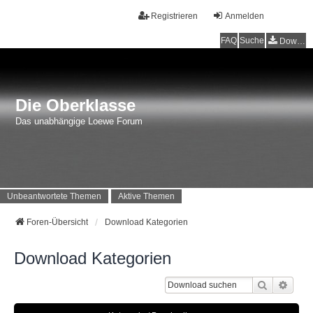
Registrieren
Anmelden
FAQ
Suche
Downloads
Die Oberklasse
Das unabhängige Loewe Forum
Unbeantwortete Themen
Aktive Themen
Foren-Übersicht
Download Kategorien
Download Kategorien
Suche
Erwei