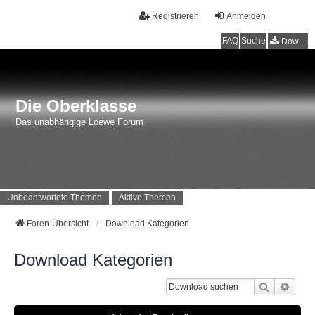
Registrieren
Anmelden
FAQ
Suche
Downloads
Die Oberklasse
Das unabhängige Loewe Forum
Unbeantwortete Themen
Aktive Themen
Foren-Übersicht
Download Kategorien
Download Kategorien
Suche
Erwei