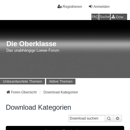
Registrieren
Anmelden
FAQ
Suche
Downloads
Die Oberklasse
Das unabhängige Loewe Forum
Unbeantwortete Themen
Aktive Themen
Foren-Übersicht
Download Kategorien
Download Kategorien
Suche
Erwei