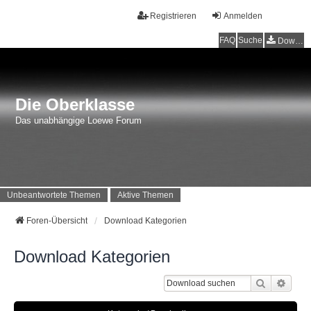
Registrieren
Anmelden
FAQ
Suche
Downloads
Die Oberklasse
Das unabhängige Loewe Forum
Unbeantwortete Themen
Aktive Themen
Foren-Übersicht
Download Kategorien
Download Kategorien
Suche
Erwei