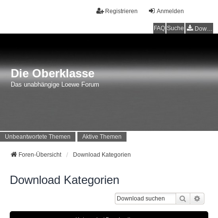
Registrieren
Anmelden
FAQ
Suche
Downloads
Die Oberklasse
Das unabhängige Loewe Forum
Unbeantwortete Themen
Aktive Themen
Foren-Übersicht
Download Kategorien
Download Kategorien
Suche
Erwei