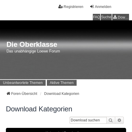
Registrieren
Anmelden
FAQ
Suche
Downloads
Die Oberklasse
Das unabhängige Loewe Forum
Unbeantwortete Themen
Aktive Themen
Foren-Übersicht
Download Kategorien
Download Kategorien
Suche
Erwei