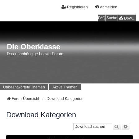
Registrieren
Anmelden
FAQ
Suche
Downloads
Die Oberklasse
Das unabhängige Loewe Forum
Unbeantwortete Themen
Aktive Themen
Foren-Übersicht
Download Kategorien
Download Kategorien
Suche
Erwei