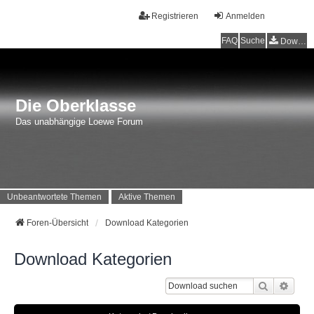
Registrieren
Anmelden
FAQ
Suche
Downloads
Die Oberklasse
Das unabhängige Loewe Forum
Unbeantwortete Themen
Aktive Themen
Foren-Übersicht
Download Kategorien
Download Kategorien
Suche
Erwei