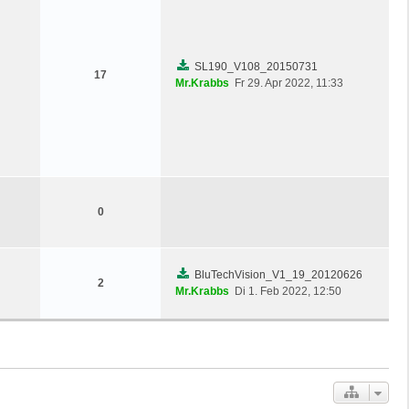
SL190_V108_20150731
17
Mr.Krabbs
Fr 29. Apr 2022, 11:33
0
BluTechVision_V1_19_20120626
2
Mr.Krabbs
Di 1. Feb 2022, 12:50