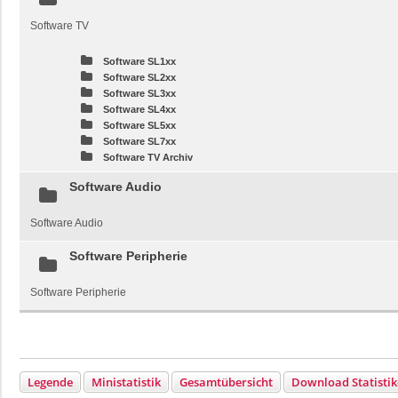
Software TV
Software SL1xx
Software SL2xx
Software SL3xx
Software SL4xx
Software SL5xx
Software SL7xx
Software TV Archiv
Software Audio
Software Audio
Software Peripherie
Software Peripherie
Legende
Ministatistik
Gesamtübersicht
Download Statisti