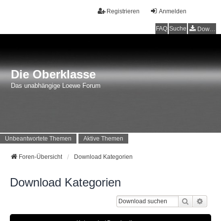
Registrieren
Anmelden
FAQ
Suche
Downloads
Die Oberklasse
Das unabhängige Loewe Forum
Unbeantwortete Themen
Aktive Themen
Foren-Übersicht
Download Kategorien
Download Kategorien
Suche
Erwei