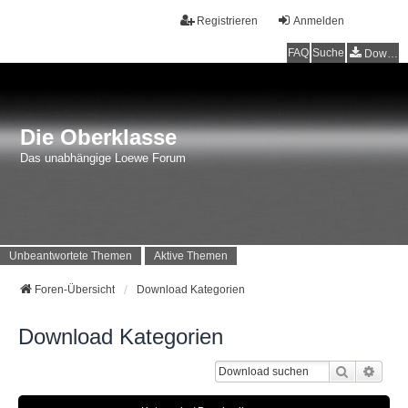
Registrieren
Anmelden
FAQ
Suche
Downloads
Die Oberklasse
Das unabhängige Loewe Forum
Unbeantwortete Themen
Aktive Themen
Foren-Übersicht
Download Kategorien
Download Kategorien
Suche
Erwei