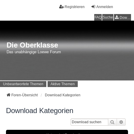
Registrieren
Anmelden
FAQ
Suche
Downloads
Die Oberklasse
Das unabhängige Loewe Forum
Unbeantwortete Themen
Aktive Themen
Foren-Übersicht
Download Kategorien
Download Kategorien
Suche
Erwei