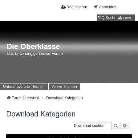
Registrieren
Anmelden
FAQ
Suche
Downloads
Die Oberklasse
Das unabhängige Loewe Forum
Unbeantwortete Themen
Aktive Themen
Foren-Übersicht
Download Kategorien
Download Kategorien
Suche
Erwei