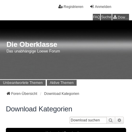
Registrieren
Anmelden
FAQ
Suche
Downloads
Die Oberklasse
Das unabhängige Loewe Forum
Unbeantwortete Themen
Aktive Themen
Foren-Übersicht
Download Kategorien
Download Kategorien
Suche
Erwei