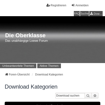
Registrieren
Anmelden
FAQ
Suche
Downloads
Die Oberklasse
Das unabhängige Loewe Forum
Unbeantwortete Themen
Aktive Themen
Foren-Übersicht
Download Kategorien
Download Kategorien
Suche
Erwei