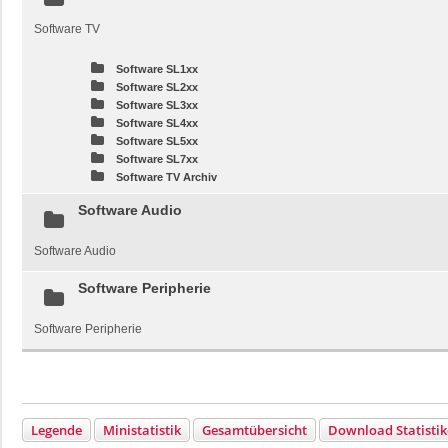
Software TV
Software SL1xx
Software SL2xx
Software SL3xx
Software SL4xx
Software SL5xx
Software SL7xx
Software TV Archiv
Software Audio
Software Audio
Software Peripherie
Software Peripherie
Legende
Ministatistik
Gesamtübersicht
Download Statisti