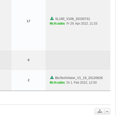
SL190_V108_20150731
17
Mr.Krabbs
Fr 29. Apr 2022, 11:33
0
BluTechVision_V1_19_20120626
2
Mr.Krabbs
Di 1. Feb 2022, 12:50