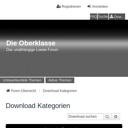
Registrieren
Anmelden
FAQ
Suche
Downloads
Die Oberklasse
Das unabhängige Loewe Forum
Unbeantwortete Themen
Aktive Themen
Foren-Übersicht
Download Kategorien
Download Kategorien
Suche
Erwei