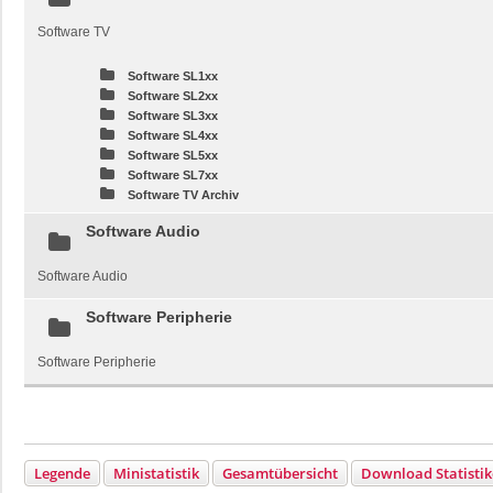
Software TV
Software SL1xx
Software SL2xx
Software SL3xx
Software SL4xx
Software SL5xx
Software SL7xx
Software TV Archiv
Software Audio
Software Audio
Software Peripherie
Software Peripherie
Legende
Ministatistik
Gesamtübersicht
Download Statisti