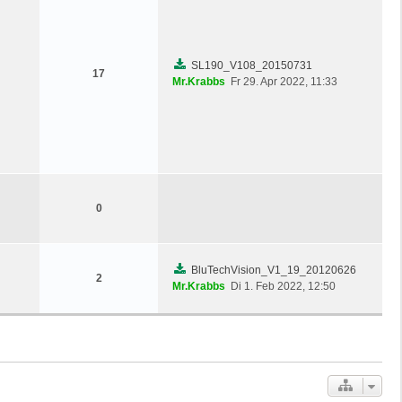
SL190_V108_20150731
17
Mr.Krabbs
Fr 29. Apr 2022, 11:33
0
BluTechVision_V1_19_20120626
2
Mr.Krabbs
Di 1. Feb 2022, 12:50