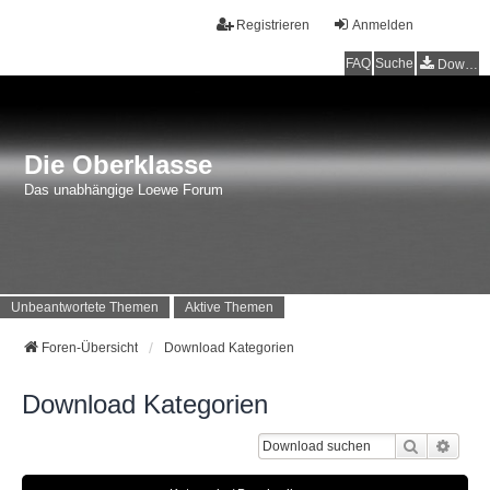
Registrieren
Anmelden
FAQ
Suche
Downloads
Die Oberklasse
Das unabhängige Loewe Forum
Unbeantwortete Themen
Aktive Themen
Foren-Übersicht
Download Kategorien
Download Kategorien
Suche
Erwei