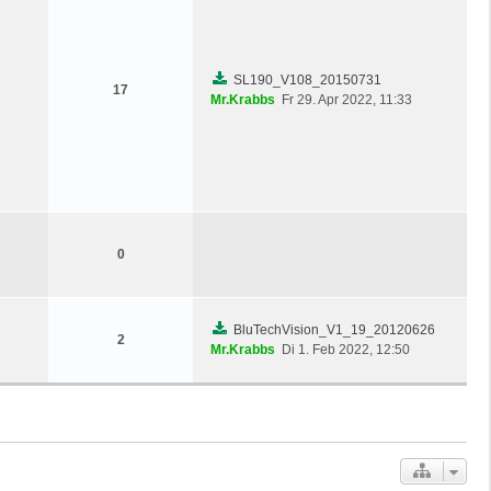
SL190_V108_20150731
17
Mr.Krabbs
Fr 29. Apr 2022, 11:33
0
BluTechVision_V1_19_20120626
2
Mr.Krabbs
Di 1. Feb 2022, 12:50