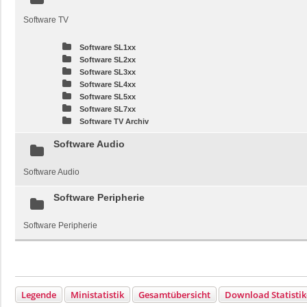
Software TV
Software SL1xx
Software SL2xx
Software SL3xx
Software SL4xx
Software SL5xx
Software SL7xx
Software TV Archiv
Software Audio
Software Audio
Software Peripherie
Software Peripherie
Legende
Ministatistik
Gesamtübersicht
Download Statisti