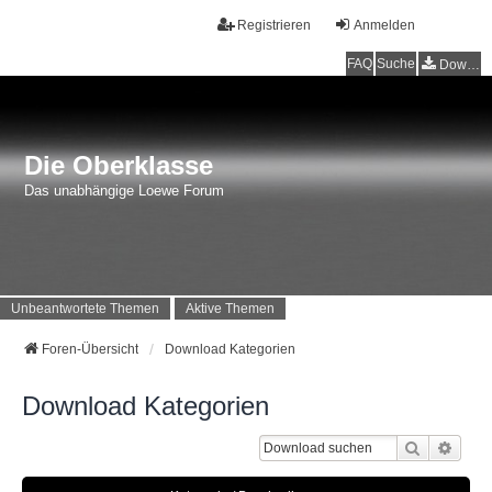
Registrieren
Anmelden
FAQ
Suche
Downloads
Die Oberklasse
Das unabhängige Loewe Forum
Unbeantwortete Themen
Aktive Themen
Foren-Übersicht
Download Kategorien
Download Kategorien
Suche
Erwei