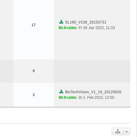
SL190_V108_20150731
17
Mr.Krabbs
Fr 29. Apr 2022, 11:33
0
BluTechVision_V1_19_20120626
2
Mr.Krabbs
Di 1. Feb 2022, 12:50