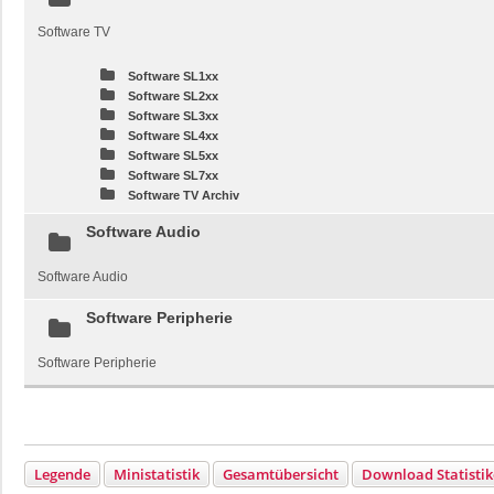
Software TV
Software SL1xx
Software SL2xx
Software SL3xx
Software SL4xx
Software SL5xx
Software SL7xx
Software TV Archiv
Software Audio
Software Audio
Software Peripherie
Software Peripherie
Legende
Ministatistik
Gesamtübersicht
Download Statisti