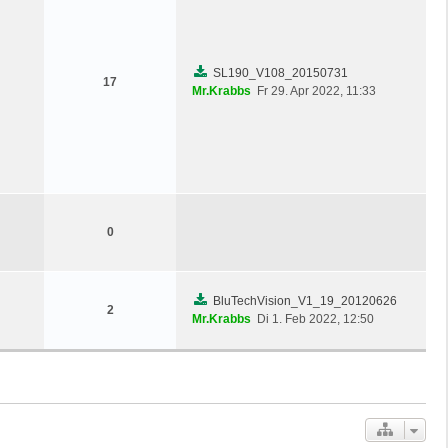
SL190_V108_20150731
17
Mr.Krabbs
Fr 29. Apr 2022, 11:33
0
BluTechVision_V1_19_20120626
2
Mr.Krabbs
Di 1. Feb 2022, 12:50