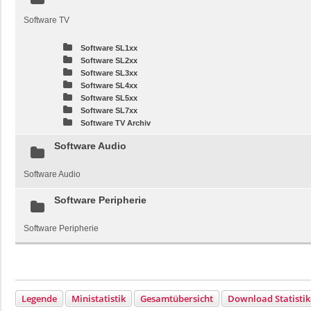
Software TV
Software SL1xx
Software SL2xx
Software SL3xx
Software SL4xx
Software SL5xx
Software SL7xx
Software TV Archiv
Software Audio
Software Audio
Software Peripherie
Software Peripherie
Legende
Ministatistik
Gesamtübersicht
Download Statisti