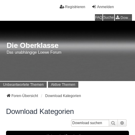
Registrieren
Anmelden
FAQ
Suche
Downloads
Die Oberklasse
Das unabhängige Loewe Forum
Unbeantwortete Themen
Aktive Themen
Foren-Übersicht
Download Kategorien
Download Kategorien
Suche
Erwei