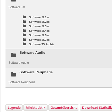
Software TV
Software SL1xx
Software SL2xx
Software SL3xx
Software SL4xx
Software SL5xx
Software SL7xx
Software TV Archiv
Software Audio
Software Audio
Software Peripherie
Software Peripherie
Legende
Ministatistik
Gesamtübersicht
Download Statisti