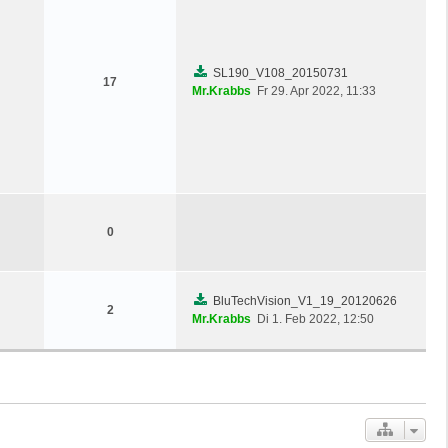
SL190_V108_20150731
17
Mr.Krabbs
Fr 29. Apr 2022, 11:33
0
BluTechVision_V1_19_20120626
2
Mr.Krabbs
Di 1. Feb 2022, 12:50