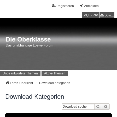
Registrieren
Anmelden
FAQ
Suche
Downloads
Die Oberklasse
Das unabhängige Loewe Forum
Unbeantwortete Themen
Aktive Themen
Foren-Übersicht
Download Kategorien
Download Kategorien
Suche
Erwei