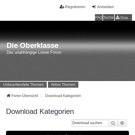
Registrieren
Anmelden
FAQ
Suche
Downloads
Die Oberklasse
Das unabhängige Loewe Forum
Unbeantwortete Themen
Aktive Themen
Foren-Übersicht
Download Kategorien
Download Kategorien
Suche
Erwei