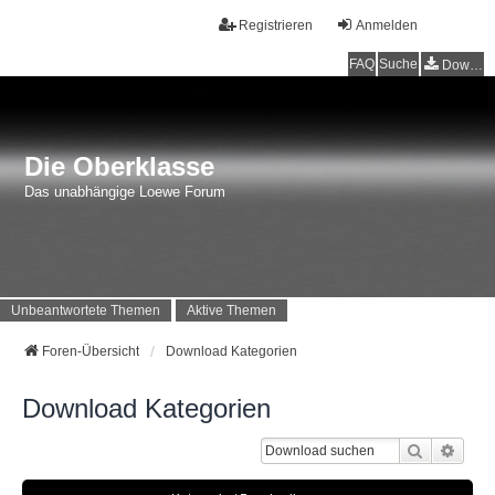
Registrieren
Anmelden
FAQ
Suche
Downloads
Die Oberklasse
Das unabhängige Loewe Forum
Unbeantwortete Themen
Aktive Themen
Foren-Übersicht
Download Kategorien
Download Kategorien
Suche
Erwei