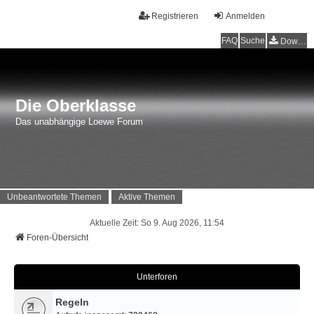
Registrieren
Anmelden
FAQ
Suche
Downloads
Die Oberklasse
Das unabhängige Loewe Forum
Unbeantwortete Themen
Aktive Themen
Aktuelle Zeit: So 9. Aug 2026, 11:54
Foren-Übersicht
Unterforen
Regeln