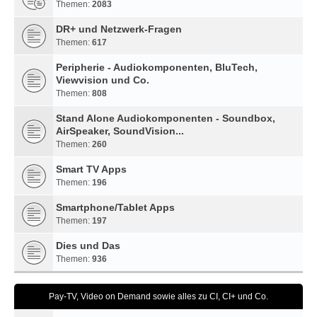
Themen:
2083
DR+ und Netzwerk-Fragen
Themen:
617
Peripherie - Audiokomponenten, BluTech,
Viewvision und Co.
Themen:
808
Stand Alone Audiokomponenten - Soundbox,
AirSpeaker, SoundVision...
Themen:
260
Smart TV Apps
Themen:
196
Smartphone/Tablet Apps
Themen:
197
Dies und Das
Themen:
936
Pay-TV, Video on Demand sowie alles zu CI, CI+ und Co.