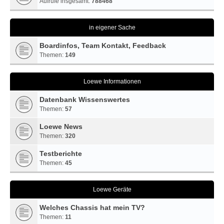
Aufrufe insgesamt:
788468
in eigener Sache
Boardinfos, Team Kontakt, Feedback
Themen:
149
Loewe Informationen
Datenbank Wissenswertes
Themen:
57
Loewe News
Themen:
320
Testberichte
Themen:
45
Loewe Geräte
Welches Chassis hat mein TV?
Themen:
11